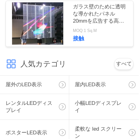
く
ガラス壁のために透明
な導かれたパネル
だ
20mmを広告する高い
明るさ
さ
MOQ:1 Sq.M
接触
い
人気カテゴリ
すべて
ニ
ュ
屋外のLED表示
屋内LED表示
ー
ス
レンタルLEDディス
小幅LEDディスプレ
プレイ
イ
引
柔軟な led スクリー
ポスターLED表示
金
ン