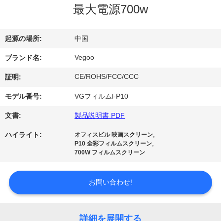
最大電源700w
わ
た
起源の場所:
中国
し
Vegoo
ブランド名:
た
CE/ROHS/FCC/CCC
証明:
ち
モデル番号:
VGフィルムl-P10
に
文書:
製品説明書 PDF
つ
,
ハイライト:
オフィスビル 映画スクリーン
,
P10 全彩フィルムスクリーン
い
700W フィルムスクリーン
て
お問い合わせ!
工
詳細を展開する