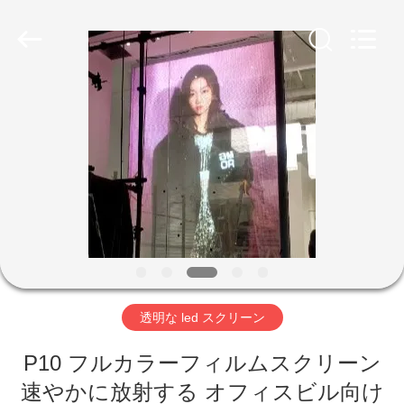
-
2026
Shenzhen
Weigu
Electronic
Technology
Co.,
Ltd..
All
家
Rights
Reserved.
へ
製
品
ビ
透明な led スクリーン
デ
P10 フルカラーフィルムスクリーン
オ
速やかに放射する オフィスビル向け