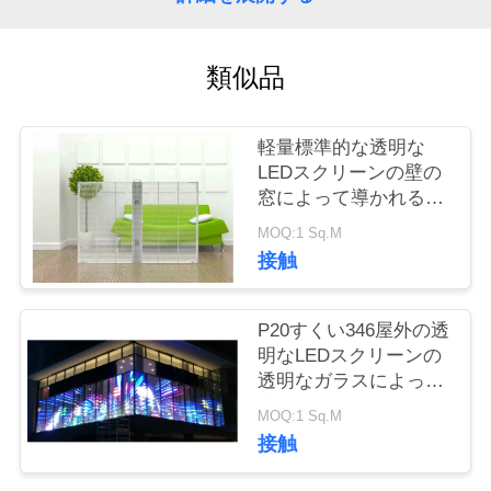
場
ツ
類似品
ア
ー
軽量標準的な透明な
LEDスクリーンの壁の
窓によって導かれる表
品
示
MOQ:1 Sq.M
質
接触
管
P20すくい346屋外の透
理
明なLEDスクリーンの
透明なガラスによって
導かれる表示
MOQ:1 Sq.M
連
接触
絡