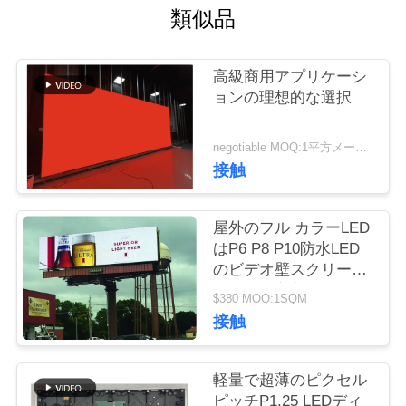
場
類似品
ツ
高級商用アプリケーシ
ア
ョンの理想的な選択
ー
negotiable MOQ:1平方メートル
接触
品
質
屋外のフル カラーLED
はP6 P8 P10防水LED
管
のビデオ壁スクリーン
理
表示LED広告掲示板を
$380 MOQ:1SQM
選別します
接触
連
軽量で超薄のピクセル
絡
ピッチP1.25 LEDディ