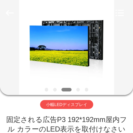
-
2026
Shenzhen
Weigu
Electronic
Technology
Co.,
Ltd..
All
家
Rights
Reserved.
へ
製
品
ビ
小幅LEDディスプレイ
デ
固定される広告P3 192*192mm屋内フ
オ
ル カラーのLED表示を取付けなさい