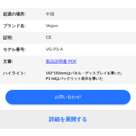
わ
起源の場所:
中国
た
Vegoo
ブランド名:
し
CE
証明:
た
VG-P3-A
モデル番号:
ち
文書:
製品説明書 PDF
に
,
ハイライト:
192*192mmはパネル・ディスプレイを導いた
P3 hdはバックリット表示を導いた
つ
い
お問い合わせ!
て
詳細を展開する
工