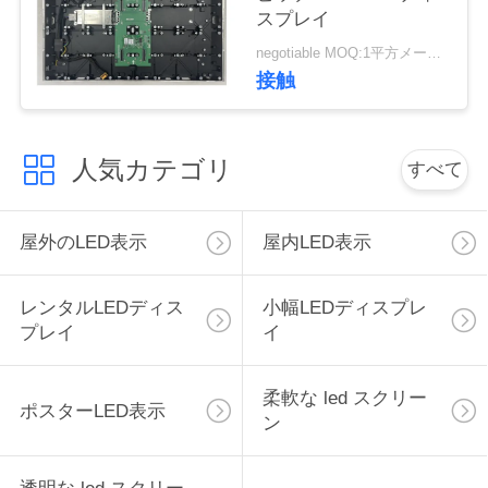
スプレイ
く
negotiable MOQ:1平方メートル
だ
接触
さ
い
人気カテゴリ
すべて
ニ
屋外のLED表示
屋内LED表示
ュ
レンタルLEDディス
小幅LEDディスプレ
ー
プレイ
イ
ス
柔軟な led スクリー
ポスターLED表示
ン
引
金