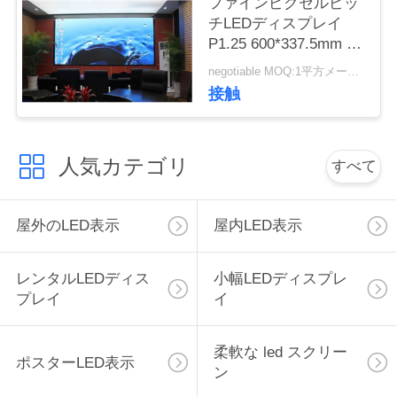
ファインピクセルピッ
く
チLEDディスプレイ
P1.25 600*337.5mm 家
だ
庭用シアター用 鋳型ア
negotiable MOQ:1平方メートル
ルミキャビネットサイ
さ
接触
ズ
い
人気カテゴリ
すべて
ニ
ュ
屋外のLED表示
屋内LED表示
ー
レンタルLEDディス
小幅LEDディスプレ
ス
プレイ
イ
引
柔軟な led スクリー
ポスターLED表示
ン
金