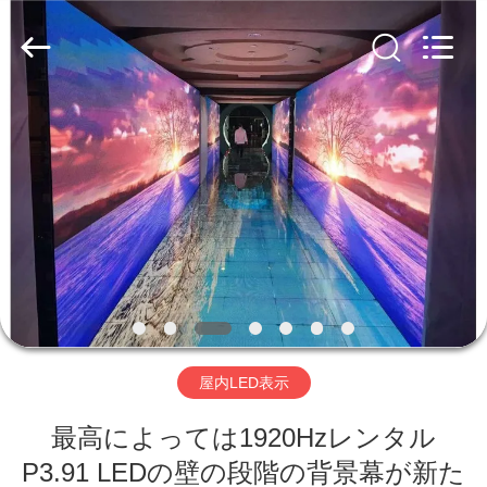
-
2025
Shenzhen
Weigu
Electronic
Technology
Co.,
Ltd..
All
家
Rights
Reserved.
へ
製
品
ビ
屋内LED表示
デ
最高によっては1920Hzレンタル
オ
P3.91 LEDの壁の段階の背景幕が新た