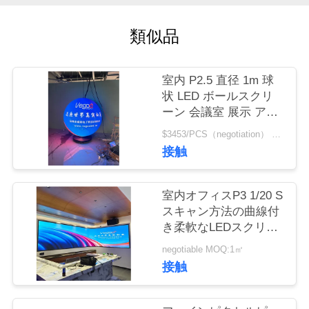
場
ツ
類似品
ア
室内 P2.5 直径 1m 球
ー
状 LED ボールスクリ
ーン 会議室 展示 アー
トショー
品
$3453/PCS（negotiation） MOQ:1pcs
接触
質
管
室内オフィスP3 1/20 S
スキャン方法の曲線付
理
き柔軟なLEDスクリー
ン 調整可能
negotiable MOQ:1㎡
連
接触
絡