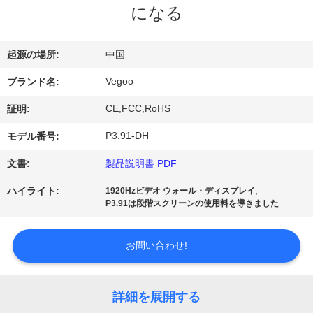
になる
わ
た
起源の場所:
中国
し
Vegoo
ブランド名:
た
CE,FCC,RoHS
証明:
ち
P3.91-DH
モデル番号:
に
文書:
製品説明書 PDF
つ
,
ハイライト:
1920Hzビデオ ウォール・ディスプレイ
P3.91は段階スクリーンの使用料を導きました
い
て
お問い合わせ!
工
詳細を展開する