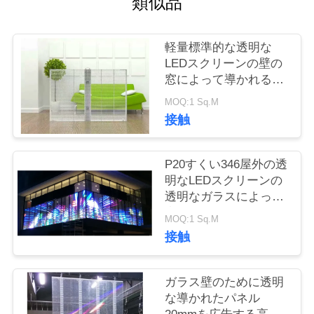
類似品
場
ツ
軽量標準的な透明な
ア
LEDスクリーンの壁の
窓によって導かれる表
ー
示
MOQ:1 Sq.M
接触
品
P20すくい346屋外の透
質
明なLEDスクリーンの
管
透明なガラスによって
導かれる表示
理
MOQ:1 Sq.M
接触
連
ガラス壁のために透明
な導かれたパネル
絡