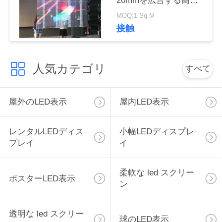
20mmを広告する高い
く
明るさ
MOQ:1 Sq.M
接触
だ
さ
人気カテゴリ
い
すべて
屋外のLED表示
屋内LED表示
ニ
ュ
レンタルLEDディス
小幅LEDディスプレ
ー
プレイ
イ
ス
柔軟な led スクリー
ポスターLED表示
ン
引
透明な led スクリー
金
球のLED表示