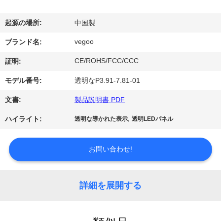
わ
起源の場所:
中国製
た
vegoo
ブランド名:
し
CE/ROHS/FCC/CCC
証明:
た
モデル番号:
透明なP3.91-7.81-01
ち
文書:
製品説明書 PDF
に
,
ハイライト:
透明な導かれた表示
透明LEDパネル
つ
い
お問い合わせ!
て
詳細を展開する
工