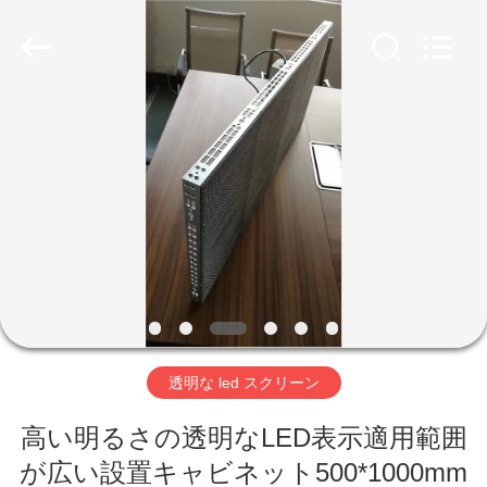
-
2026
Shenzhen
Weigu
Electronic
Technology
Co.,
Ltd..
All
家
Rights
Reserved.
へ
製
品
ビ
透明な led スクリーン
デ
高い明るさの透明なLED表示適用範囲
オ
が広い設置キャビネット500*1000mm