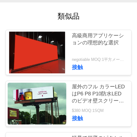
場
ツ
類似品
ア
高級商用アプリケーシ
ー
ョンの理想的な選択
品
negotiable MOQ:1平方メートル
接触
質
管
屋外のフル カラーLED
はP6 P8 P10防水LED
理
のビデオ壁スクリーン
表示LED広告掲示板を
$380 MOQ:1SQM
選別します
連
接触
絡