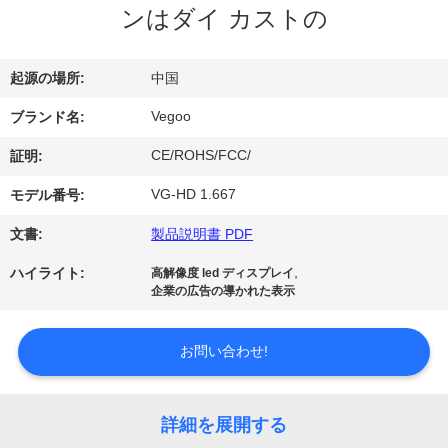
ンはダイ カストの
わ
た
起源の場所:
中国
し
Vegoo
ブランド名:
た
CE/ROHS/FCC/
証明:
ち
VG-HD 1.667
モデル番号:
に
文書:
製品説明書 PDF
つ
,
ハイライト:
高解像度 led ディスプレイ
企業の広告の導かれた表示
い
て
お問い合わせ!
工
詳細を展開する