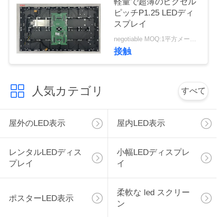
軽量で超薄のピクセル
く
ピッチP1.25 LEDディ
スプレイ
だ
negotiable MOQ:1平方メートル
さ
接触
い
人気カテゴリ
すべて
ニ
ュ
屋外のLED表示
屋内LED表示
ー
レンタルLEDディス
小幅LEDディスプレ
ス
プレイ
イ
引
柔軟な led スクリー
ポスターLED表示
ン
金