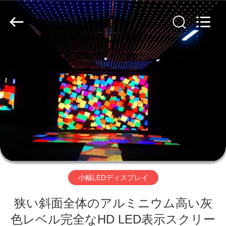
-
2026
Shenzhen
Weigu
Electronic
Technology
Co.,
Ltd..
All
家
Rights
Reserved.
へ
製
品
ビ
小幅LEDディスプレイ
デ
狭い斜面全体のアルミニウム高い灰
オ
色レベル完全なHD LED表示スクリー