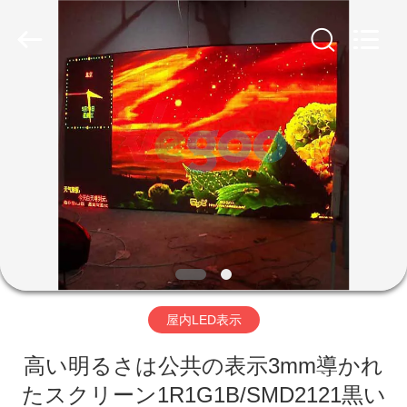
-
2026
Shenzhen
Weigu
Electronic
Technology
Co.,
Ltd..
All
家
Rights
Reserved.
へ
製
品
ビ
屋内LED表示
デ
高い明るさは公共の表示3mm導かれ
オ
たスクリーン1R1G1B/SMD2121黒い