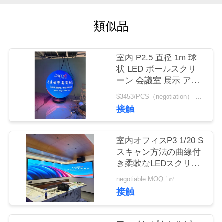
場
ツ
類似品
ア
室内 P2.5 直径 1m 球
ー
状 LED ボールスクリ
ーン 会議室 展示 アー
トショー
品
$3453/PCS（negotiation） MOQ:1pcs
接触
質
管
室内オフィスP3 1/20 S
スキャン方法の曲線付
理
き柔軟なLEDスクリー
ン 調整可能
negotiable MOQ:1㎡
連
接触
絡