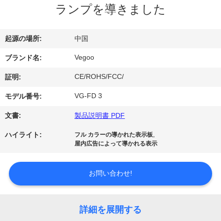
ランプを導きました
わ
た
起源の場所:
中国
し
Vegoo
ブランド名:
た
CE/ROHS/FCC/
証明:
ち
VG-FD 3
モデル番号:
に
文書:
製品説明書 PDF
つ
,
ハイライト:
フル カラーの導かれた表示板
屋内広告によって導かれる表示
い
て
お問い合わせ!
工
詳細を展開する