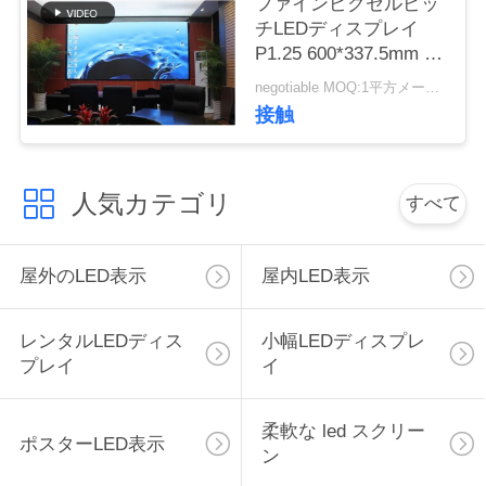
ファインピクセルピッ
く
チLEDディスプレイ
P1.25 600*337.5mm 家
だ
庭用シアター用 鋳型ア
negotiable MOQ:1平方メートル
ルミキャビネットサイ
さ
接触
ズ
い
人気カテゴリ
すべて
ニ
ュ
屋外のLED表示
屋内LED表示
ー
レンタルLEDディス
小幅LEDディスプレ
ス
プレイ
イ
引
柔軟な led スクリー
ポスターLED表示
ン
金